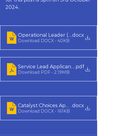
2024. 
Operational Leader (Woodleigh)_
.docx
Download DOCX • 40KB
Service Lead Applicant Pack - Woodleigh
.pdf
Download PDF • 2.19MB
Catalyst Choices Application Form - Service Lead
.docx
Download DOCX • 161KB