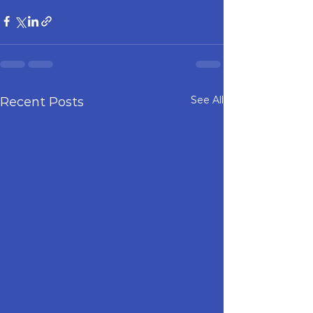
See All
Recent Posts