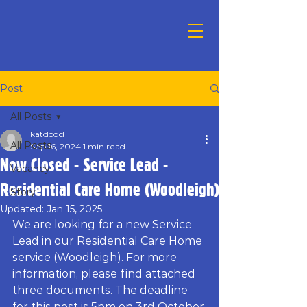
Post
All Posts
katdodd
All Posts
Sep 16, 2024
1 min read
Now Closed - Service Lead -
Vacancy
Residential Care Home (Woodleigh)
Story
Updated:
Jan 15, 2025
We are looking for a new Service 
Lead in our Residential Care Home 
service (Woodleigh). For more 
information, please find attached 
three documents. The deadline 
for this post is 5pm on 3rd October 